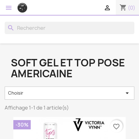
shopping_cart


(0)
search
SOFT GEL ET TOP POSE
AMERICAINE

Choisir
Affichage 1-1 de 1 article(s)
-30%
favorite_border