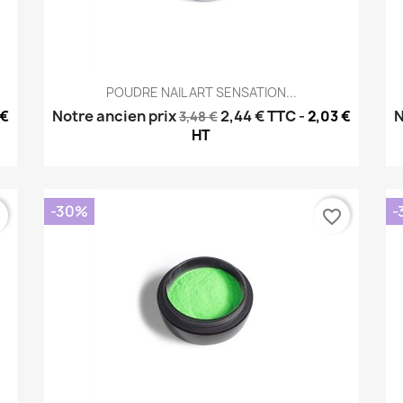
Aperçu rapide

POUDRE NAIL ART SENSATION...
Notre ancien prix
2,44 €
TTC
-
N
 €
2,03 €
3,48 €
HT
-30%
-
r
favorite_border