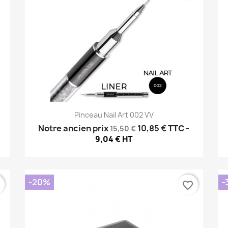
Aperçu rapide

Pinceau Nail Art 002 VV
Notre ancien prix
10,85 €
TTC
-
15,50 €
9,04 € HT
-20%
-
r
favorite_border