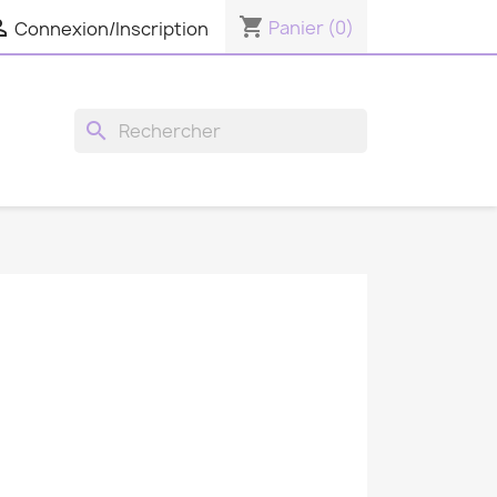
shopping_cart

Panier
(0)
Connexion/Inscription
search