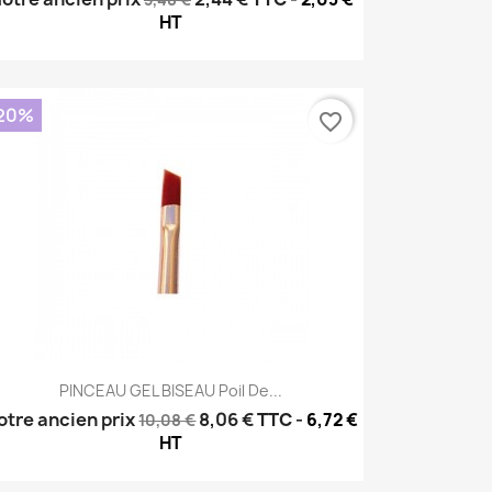
HT
20%
favorite_border
Aperçu rapide

PINCEAU GEL BISEAU Poil De...
otre ancien prix
8,06 €
TTC
-
6,72 €
10,08 €
HT