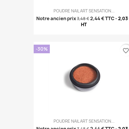
Aperçu rapide

POUDRE NAIL ART SENSATION...
Notre ancien prix
2,44 €
TTC
-
2,03
3,48 €
HT
-30%
favorite_borde
Aperçu rapide

POUDRE NAIL ART SENSATION...
Notre ancien prix
2,44 €
TTC
-
2,03
3,48 €