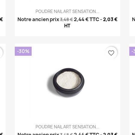
Aperçu rapide

POUDRE NAIL ART SENSATION...
Notre ancien prix
2,44 €
TTC
-
N
 €
2,03 €
3,48 €
HT
-30%
-
r
favorite_border
Aperçu rapide

POUDRE NAIL ART SENSATION...
Notre ancien prix
2,44 €
TTC
-
N
 €
2,03 €
3,48 €