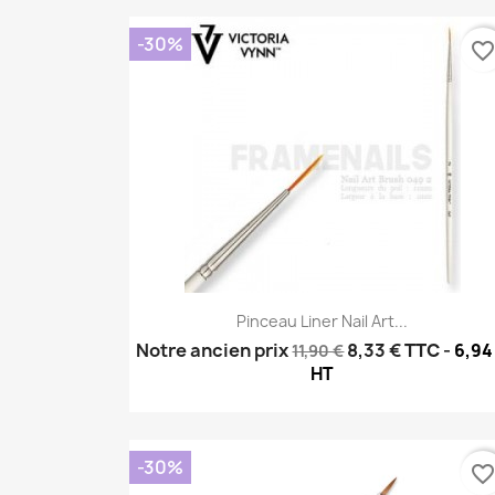
-30%
favorite_borde
Aperçu rapide

Pinceau Liner Nail Art...
Notre ancien prix
8,33 €
TTC
-
6,94
11,90 €
HT
-30%
favorite_borde