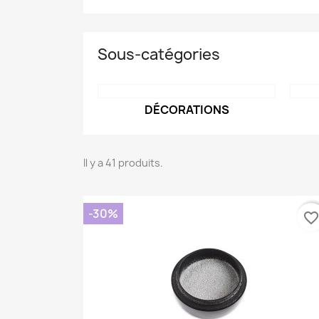
Sous-catégories
DÉCORATIONS
Il y a 41 produits.
-30%
favorite_borde