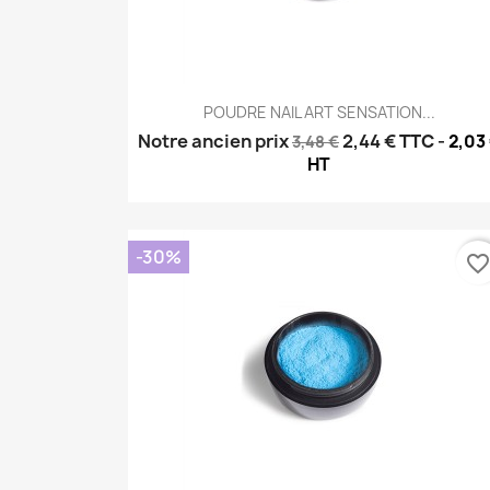
Aperçu rapide

POUDRE NAIL ART SENSATION...
Notre ancien prix
2,44 €
TTC
-
2,03
3,48 €
HT
-30%
favorite_borde