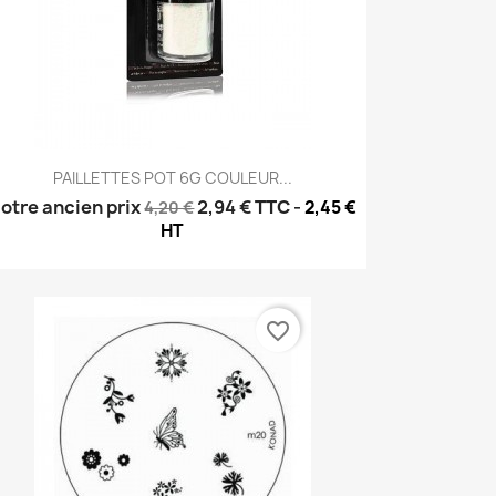
Aperçu rapide

PAILLETTES POT 6G COULEUR...
otre ancien prix
2,94 €
TTC
-
2,45 €
4,20 €
HT
favorite_border