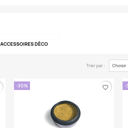
ACCESSOIRES DÉCO
Trier par :
Choisir
-30%
-
r
favorite_border