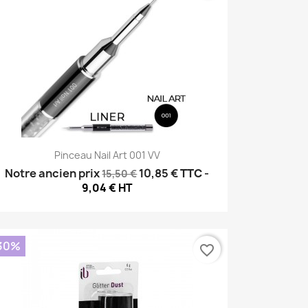
Aperçu rapide

Pinceau Nail Art 001 VV
Notre ancien prix
10,85 €
TTC
-
15,50 €
9,04 € HT
30%
favorite_border