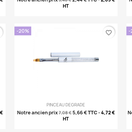
HT
-20%
-
r
favorite_border
Aperçu rapide

PINCEAU DEGRADE
Notre ancien prix
5,66 €
TTC
-
N
 €
4,72 €
7,08 €
HT