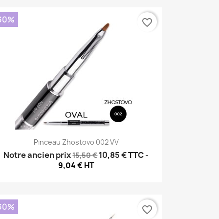
30%
favorite_border
Aperçu rapide

Pinceau Zhostovo 002 VV
Notre ancien prix
10,85 €
TTC
-
15,50 €
9,04 € HT
30%
favorite_border