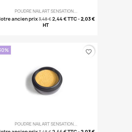
Aperçu rapide

POUDRE NAIL ART SENSATION...
otre ancien prix
2,44 €
TTC
-
2,03 €
3,48 €
HT
30%
favorite_border
Aperçu rapide

POUDRE NAIL ART SENSATION...
otre ancien prix
2,44 €
TTC
-
2,03 €
3,48 €