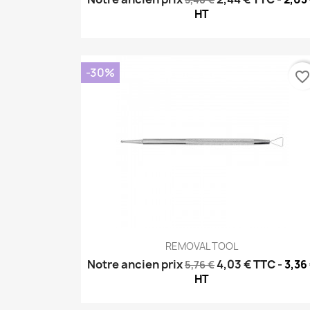
HT
-30%
favorite_borde
Aperçu rapide

REMOVAL TOOL
Notre ancien prix
4,03 €
TTC
-
3,36
5,76 €
HT