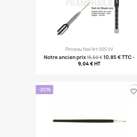
Aperçu rapide

Pinceau Nail Art 005 VV
Notre ancien prix
10,85 €
TTC
-
15,50 €
9,04 € HT
-20%
favorite_borde