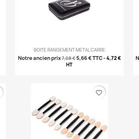
Aperçu rapide

BOITE RANGEMENT METAL CARRE
Notre ancien prix
5,66 €
TTC
-
N
4,72 €
7,08 €
HT
r
favorite_border