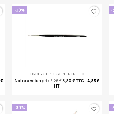
-30%
-
r
favorite_border
Aperçu rapide

PINCEAU PRECISION LINER - 5/0
Notre ancien prix
5,80 €
TTC
-
 €
4,83 €
8,28 €
HT
-30%
-
r
favorite_border