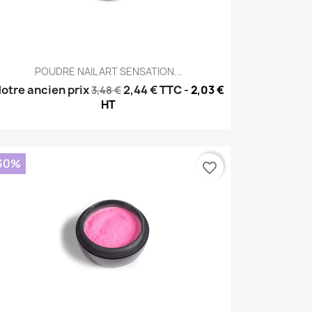
Aperçu rapide

POUDRE NAIL ART SENSATION...
otre ancien prix
2,44 €
TTC
-
2,03 €
3,48 €
HT
30%
favorite_border