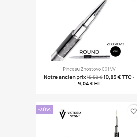
Aperçu rapide

Pinceau Zhostovo 001 VV
Notre ancien prix
10,85 €
TTC
-
15,50 €
9,04 € HT
-30%
favorite_borde