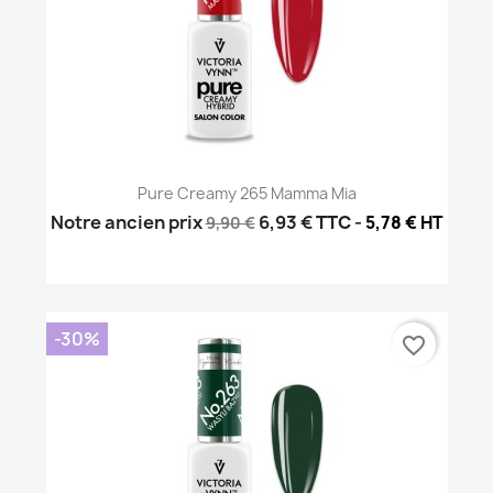
Pure Creamy 265 Mamma Mia
Notre ancien prix
6,93 €
TTC
-
5,78 € HT
9,90 €
-30%
favorite_border