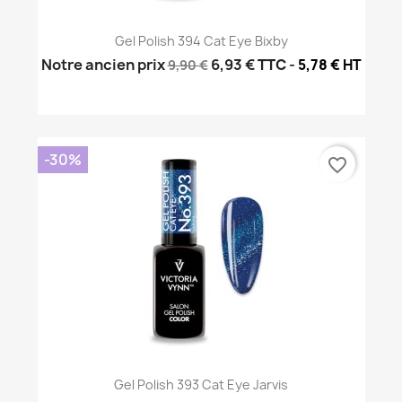
Gel Polish 394 Cat Eye Bixby
Notre ancien prix
6,93 €
TTC
-
5,78 € HT
9,90 €
-30%
favorite_border
Gel Polish 393 Cat Eye Jarvis