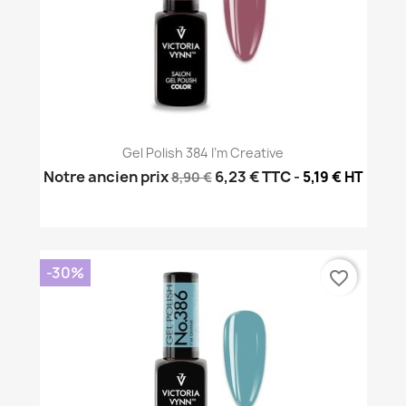
Gel Polish 384 I'm Creative
Notre ancien prix
6,23 €
TTC
-
5,19 € HT
8,90 €
-30%
favorite_border