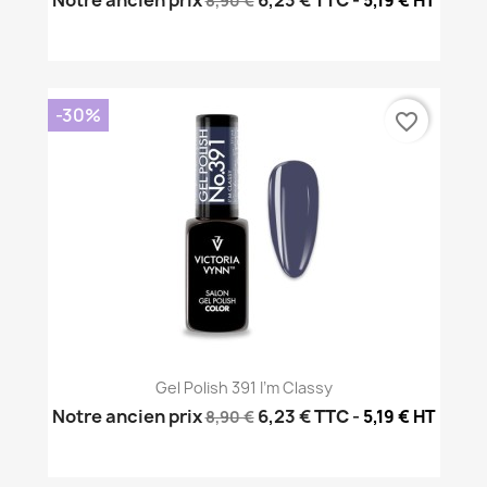
Notre ancien prix
6,23 €
TTC
-
5,19 € HT
8,90 €
-30%
favorite_border
Gel Polish 391 I'm Classy
Notre ancien prix
6,23 €
TTC
-
5,19 € HT
8,90 €