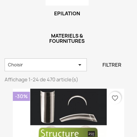
EPILATION
MATERIELS &
FOURNITURES

FILTRER
Choisir
Affichage 1-24 de 470 article(s)
-30%
favorite_border