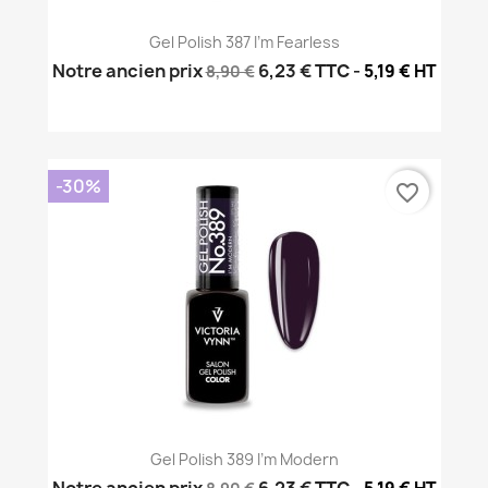
Gel Polish 387 I'm Fearless
Notre ancien prix
6,23 €
TTC
-
5,19 € HT
8,90 €
-30%
favorite_border
Gel Polish 389 I'm Modern