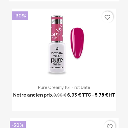
-30%
favorite_border
Pure Creamy 161 First Date
Notre ancien prix
6,93 €
TTC
-
5,78 € HT
9,90 €
-30%
favorite_border