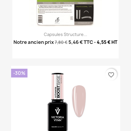
Capsules Structure...
Notre ancien prix
5,46 €
TTC
-
4,55 € HT
7,80 €
-30%
favorite_border