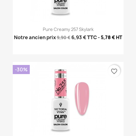
Pure Creamy 257 Skylark
Notre ancien prix
6,93 €
TTC
-
5,78 € HT
9,90 €
-30%
favorite_border