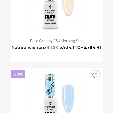
Pure Creamy 260 Morning Star
Notre ancien prix
6,93 €
TTC
-
5,78 € HT
9,90 €
-30%
favorite_border