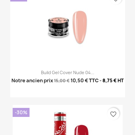
Build Gel Cover Nude 04...
Notre ancien prix
10,50 €
TTC
-
8,75 € HT
15,00 €
-30%
favorite_border