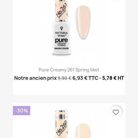
Pure Creamy 261 Spring Mist
Notre ancien prix
6,93 €
TTC
-
5,78 € HT
9,90 €
-30%
favorite_border