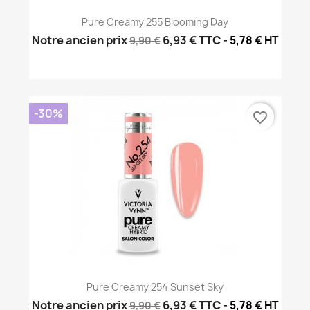
Pure Creamy 255 Blooming Day
Notre ancien prix
6,93 €
TTC
-
5,78 € HT
9,90 €
-30%
favorite_border
Pure Creamy 254 Sunset Sky
Notre ancien prix
6,93 €
TTC
-
5,78 € HT
9,90 €