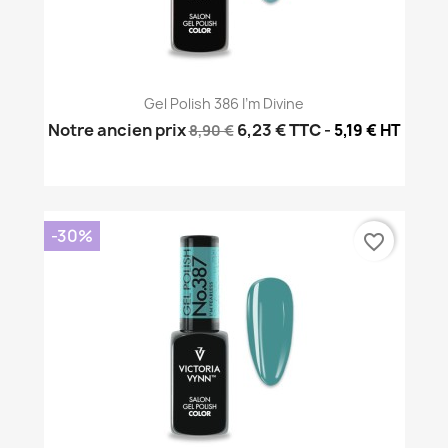
Gel Polish 386 I'm Divine
Notre ancien prix
6,23 €
TTC
-
5,19 € HT
8,90 €
-30%
favorite_border