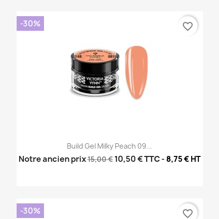
-30%
favorite_border
Build Gel Milky Peach 09...
Notre ancien prix
10,50 €
TTC
-
8,75 € HT
15,00 €
-30%
favorite_border