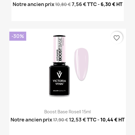
Notre ancien prix
7,56 €
TTC
-
6,30 € HT
10,80 €
-30%
favorite_border
Boost Base Rosell 15ml
Notre ancien prix
12,53 €
TTC
-
10,44 € HT
17,90 €