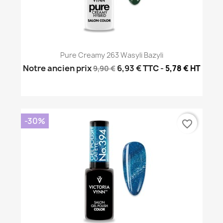
Pure Creamy 263 Wasyli Bazyli
Notre ancien prix
6,93 €
TTC
-
5,78 € HT
9,90 €
-30%
favorite_border