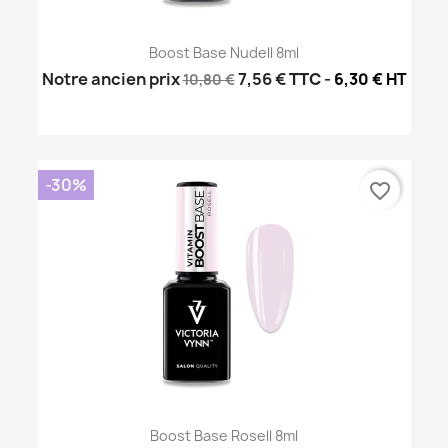
Boost Base Nudell 8ml
Notre ancien prix
7,56 €
TTC
-
6,30 € HT
10,80 €
-30%
favorite_border
Boost Base Rosell 8ml