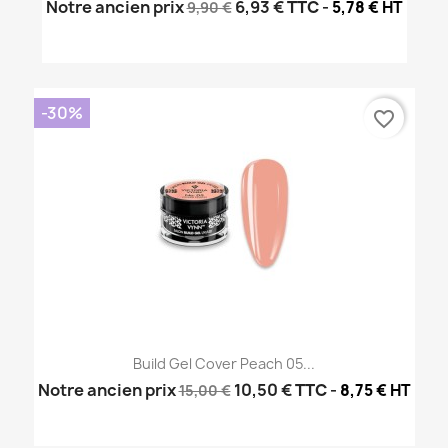
Notre ancien prix
6,93 €
TTC
-
5,78 € HT
9,90 €
-30%
favorite_border
Build Gel Cover Peach 05...
Notre ancien prix
10,50 €
TTC
-
8,75 € HT
15,00 €