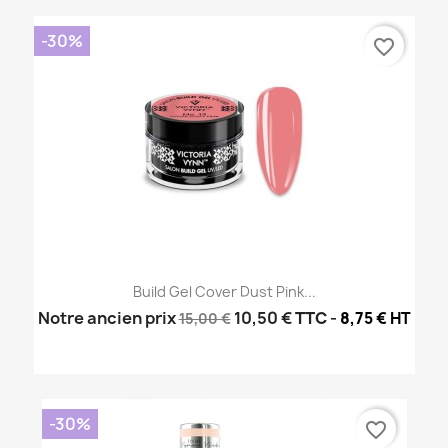
-30%
favorite_border
Build Gel Cover Dust Pink...
Notre ancien prix
10,50 €
TTC
-
8,75 € HT
15,00 €
-30%
favorite_border