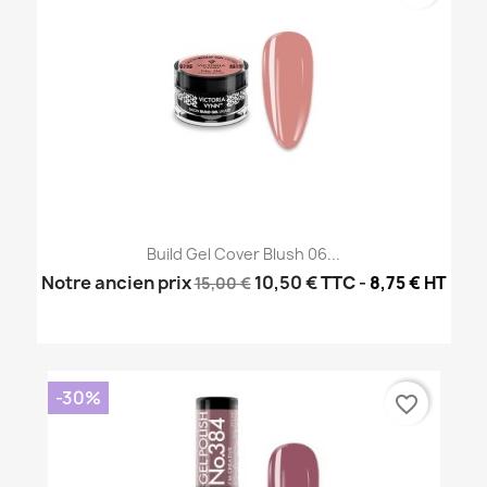
Build Gel Cover Blush 06...
Notre ancien prix
10,50 €
TTC
-
8,75 € HT
15,00 €
-30%
favorite_border